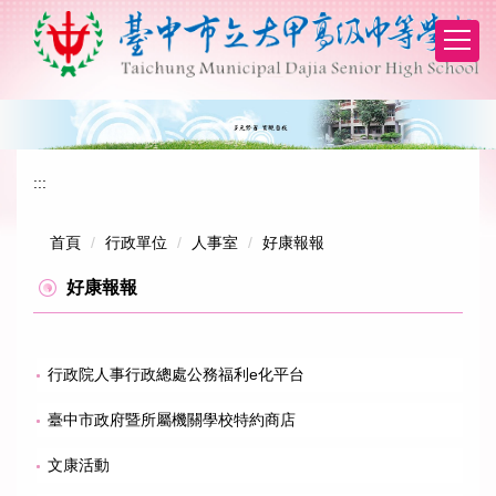
跳
到
主
要
內
容
區
:::
首頁
行政單位
人事室
好康報報
好康報報
行政院人事行政總處公務福利e化平台
臺中市政府暨所屬機關學校特約商店
文康活動