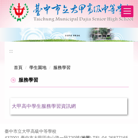
跳
到
主
要
內
容
區
:::
首頁
學生園地
服務學習
服務學習
大甲高中學生服務學習資訊網
臺中市立大甲高級中等學校
437001 臺中市大甲區中山路一段720號(
地圖
) TEL:04-26877165