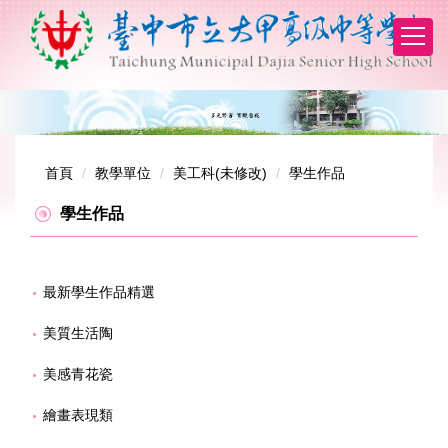
跳
到
主
要
內
容
區
首頁
教學單位
美工科(未修改)
學生作品
學生作品
最新學生作品精選
美質生活陶
美感青花瓷
繪畫表現類