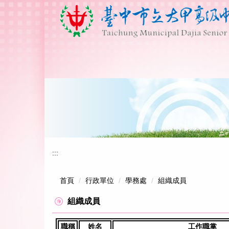
跳
到
主
要
內
容
區
:::
首頁
行政單位
學務處
組織成員
組織成員
職稱
姓名
工作職掌