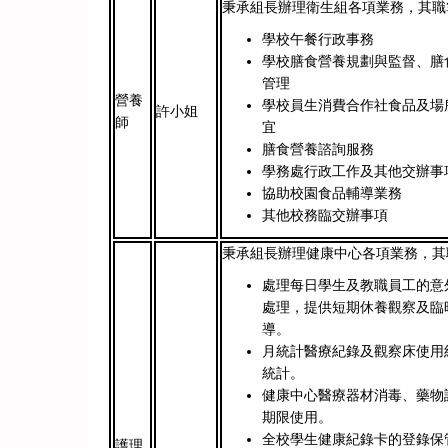
秉承組長辦理衛生組各項業務，其
學校午餐行政事務
學校膳食營養規劃與監督、膳
管理
營養
學校員生消費合作社食品及場
許小姐
師
宜
膳食營養諮詢服務
學務處行政工作及其他交辦事
協助校園食品輔導業務
其他校務臨交辦事項
秉承組長辦理健康中心各項業務，
處理每日學生及教職員工的意
處理，提供短期休養觀察及臨
導。
月統計醫療紀錄及觀察床使用
統計。
健康中心醫療器材消毒、藥物
期限使用。
全校學生健康紀錄卡的登錄保
護理