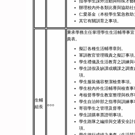
指導學生課外活動與特殊才藝
辦理校內外各類比賽與協助社
仁愛基金（本校學生緊急救助
其它有關訓育之事項。
秉承學務主任掌理學生生活輔導事宜
責表。
擬訂各種生活輔導章則。
軍訓教官管理職責之擬訂事項
學生禮儀及生活教育之訓練與
學生請假及缺課或曠課之調查
項。
學生服裝儀容整潔檢查事項。
學生校內外生活輔導與檢查事
考核督導學生教室整理與秩序
生輔
學生自治幹部之指導與訓練事
○○○
組長
寄宿學生之管理及督導。
學生請購車票證明事項。
學生路隊之編排與交通安全計
項。
學生德行成績之考查（生活競