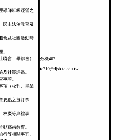
理導師班級經營之
、民主法治教育及
週會及社團活動時
理。
社聯會、畢聯會）
分機402
tc210@djsh.tc.edu.tw
施及社團評鑑。
查事項。
事項（校刊、畢業
賽要點之擬訂事
、校慶等典禮事
推動藝術教育。
旅行等相關事宜。