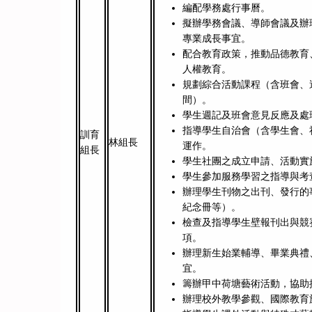
編配學務處行事曆。
擬辦學務會議、導師會議及辦
專業成長事宜。
配合教育政策，推動品德教育
人權教育。
規劃綜合活動課程（含班會、
間）。
學生週記及班會意見反應及處
指導學生自治會（含學生會、
訓育
林組長
運作。
組長
學生社團之成立申請、活動實
學生參加服務學習之指導與考
辦理學生刊物之出刊、發行的
紀念冊等）。
檢查及指導學生壁報刊出與競
項。
辦理新生始業輔導、畢業典禮
宜。
籌辦甲中荷塘藝術活動，協助
辦理校外教學參觀、國際教育