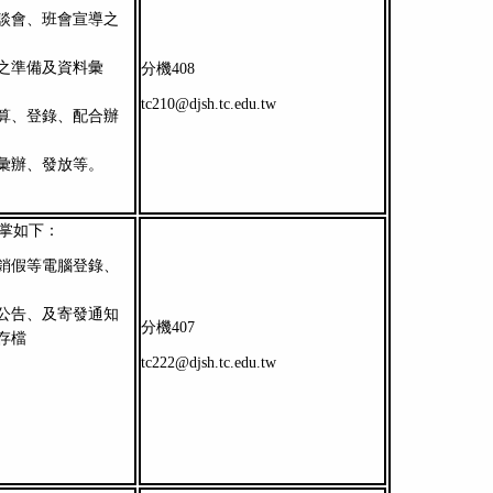
談會、班會宣導之
之準備及資料彙
分機408
tc210@djsh.tc.edu.tw
算、登錄、配合辦
彙辦、發放等。
職掌如下：
銷假等電腦登錄、
公告、及寄發通知
分機407
存檔
tc222@djsh.tc.edu.tw