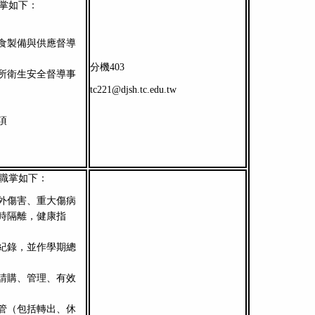
職掌如下：
食製備與供應督導
分機403
所衛生安全督導事
tc221@djsh.tc.edu.tw
項
其職掌如下：
外傷害、重大傷病
時隔離，健康指
紀錄，並作學期總
請購、管理、有效
管（包括轉出、休