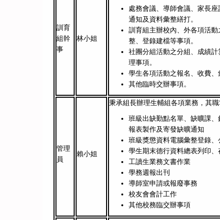
處務會議、導師會議、家長座
通知及資料彙整繕打。
訓育
訓育組主辦校內、外各項活動
組幹
林小姐
整、登錄建檔等事項。
事
社團分組活動之分組、成績計
理事項。
學生各項活動之報名、收費、
其他臨時交辦事項。
秉承組長辦理生輔組各項業務，其
班級出缺勤點名單、缺曠課、
報表製作及寄發缺曠通知
班級獎懲資料電腦彙整登錄、
管理
學生期末德行資料總表列印、
賴小姐
員
工讀生業務文書作業
學務週報出刊
導師室申請或報廢事務
校友會會計工作
其他校務臨交辦事項