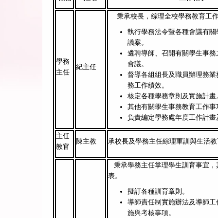
秉承校長，綜理全校學務教育工
執行學務法令暨各種會議有關
議案。
遴聘導師、召開有關學生事務
學務
會議。
紀主任
主任
督導各組組長及職員辦理務業
務工作績效。
核定各種學務章則及實施計畫
其他有關學生事務教育工作事
負責編定學務處年度工作計畫
主任
陳主教
承校長及學務主任綜理軍訓與生活教
教官
秉承學務主任掌理學生訓育事宜，
表。
擬訂各種訓育章則。
導師責任制實施辦法及導師工
施與考核事項。