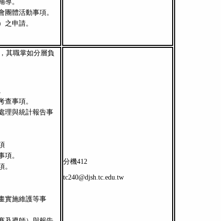
輔導。
會團體活動事項。
）之申請。
，其職掌如分層負
。
考查事項。
處理與統計報告事
項
事項。
分機412
項。
tc240@djsh.tc.edu.tw
畫實施維護等事
賽及導師）與報告