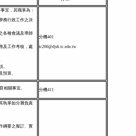
作事宜，其職掌為：
學務行政工作之決
之各種會議及導師
分機401
務及工作考核，處
tc200@djsh.tc.edu.tw
。
項。
及預算。
育相關事宜。
分機411
其執掌如分層負責
作綱要之擬訂、實