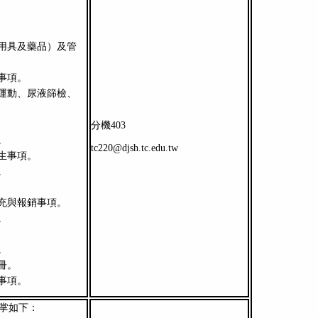
用具及藥品）及管
事項。
運動、尿液篩檢、
分機403
。
tc220@djsh.tc.edu.tw
生事項。
。
充與報銷事項。
。
。
冊。
事項。
職掌如下：