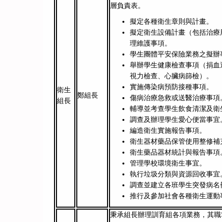
層負責表。
擬定各種衛生章則與計畫。
擬定衛生設備計畫（包括治療
理維護事項。
學生團體平安保險業務之擬辦
舉辦學生健康檢查事項（捐血
視力檢查、心臟病篩檢）。
實施傳染病預防接種事項。
衛生
鄭組長
傷病治療急救或送醫治療事項
組長
輔導並考查學生飲食清潔及衛
調查及辦理學生愛心便當事宜
編造衛生實施報告事項。
衛生器材藥品保管使用整修補
衛生藥品器材統計與報告事項
管理學校環境衛生事宜。
執行垃圾分類與資源回收事宜
調查並建立各班學生突發病名
推行及參加社會各種衛生運動
秉承組長辦理訓育組各項業務，其