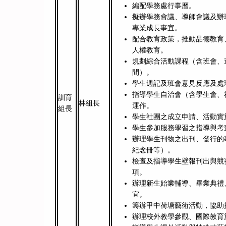
編配學務處行事曆。
擬辦學務會議、導師會議及辦
專業成長事宜。
配合教育政策，推動品德教育
人權教育。
規劃綜合活動課程（含班會、
間）。
學生週記及班會意見反應及處
指導學生自治會（含學生會、
訓育
林組長
運作。
組長
學生社團之成立申請、活動實
學生參加服務學習之指導與考
辦理學生刊物之出刊、發行的
紀念冊等）。
檢查及指導學生壁報刊出與競
項。
辦理新生始業輔導、畢業典禮
宜。
籌辦甲中荷塘藝術活動，協助
辦理校外教學參觀、國際教育