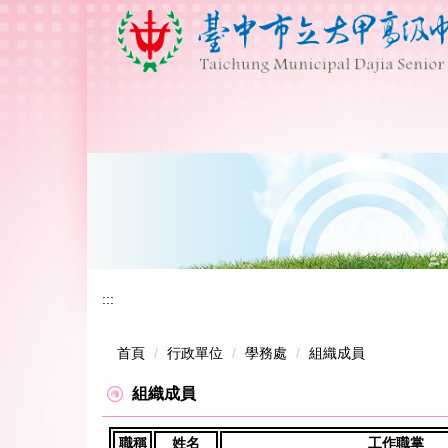
跳
到
主
要
內
容
區
:::
首頁
行政單位
學務處
組織成員
組織成員
職稱
姓名
工作職掌