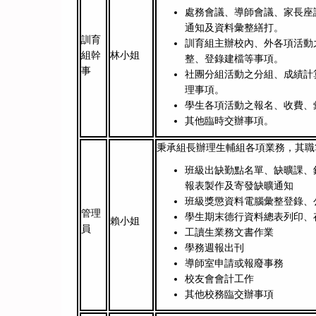
處務會議、導師會議、家長座
通知及資料彙整繕打。
訓育
訓育組主辦校內、外各項活動
組幹
林小姐
整、登錄建檔等事項。
事
社團分組活動之分組、成績計
理事項。
學生各項活動之報名、收費、
其他臨時交辦事項。
秉承組長辦理生輔組各項業務，其
班級出缺勤點名單、缺曠課、
報表製作及寄發缺曠通知
班級獎懲資料電腦彙整登錄、
管理
學生期末德行資料總表列印、
賴小姐
員
工讀生業務文書作業
學務週報出刊
導師室申請或報廢事務
校友會會計工作
其他校務臨交辦事項