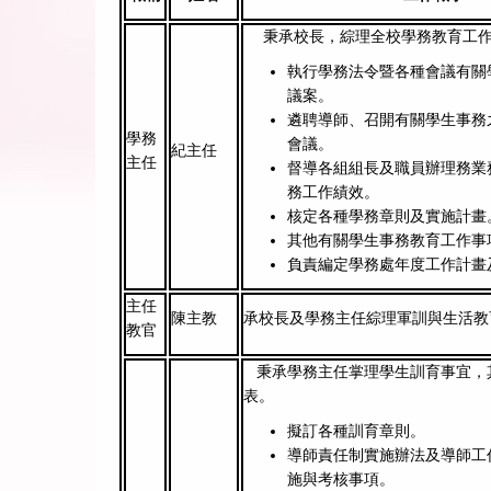
秉承校長，綜理全校學務教育工
執行學務法令暨各種會議有關
議案。
遴聘導師、召開有關學生事務
學務
會議。
紀主任
主任
督導各組組長及職員辦理務業
務工作績效。
核定各種學務章則及實施計畫
其他有關學生事務教育工作事
負責編定學務處年度工作計畫
主任
陳主教
承校長及學務主任綜理軍訓與生活教
教官
秉承學務主任掌理學生訓育事宜，
表。
擬訂各種訓育章則。
導師責任制實施辦法及導師工
施與考核事項。