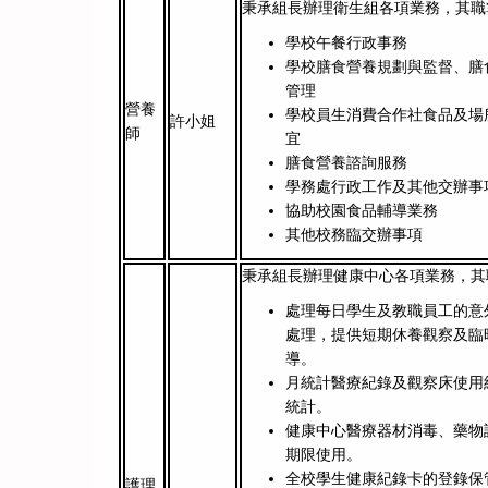
秉承組長辦理衛生組各項業務，其
學校午餐行政事務
學校膳食營養規劃與監督、膳
管理
營養
學校員生消費合作社食品及場
許小姐
師
宜
膳食營養諮詢服務
學務處行政工作及其他交辦事
協助校園食品輔導業務
其他校務臨交辦事項
秉承組長辦理健康中心各項業務，
處理每日學生及教職員工的意
處理，提供短期休養觀察及臨
導。
月統計醫療紀錄及觀察床使用
統計。
健康中心醫療器材消毒、藥物
期限使用。
全校學生健康紀錄卡的登錄保
護理