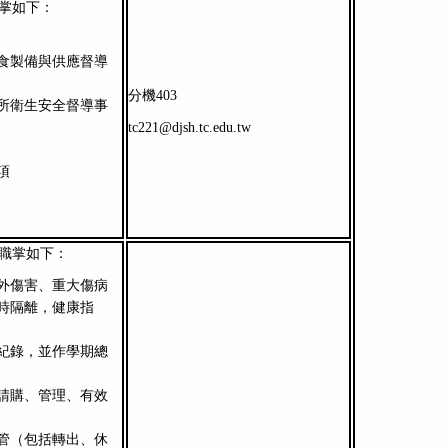
職掌如下：
食製備與供應督導
分機403
所衛生安全督導事
tc221@djsh.tc.edu.tw
項
其職掌如下：
外傷害、重大傷病
時隔離，健康指
紀錄，並作學期總
請購、管理、有效
管（包括轉出、休