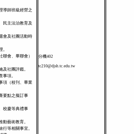
理導師班級經營之
、民主法治教育及
週會及社團活動時
理。
社聯會、畢聯會）
分機402
tc210@djsh.tc.edu.tw
施及社團評鑑。
查事項。
事項（校刊、畢業
賽要點之擬訂事
、校慶等典禮事
推動藝術教育。
旅行等相關事宜。