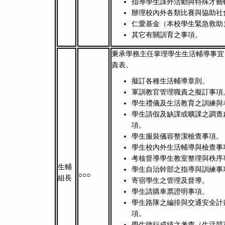
指導學生課外活動與特殊才藝
辦理校內外各類比賽與協助社
仁愛基金（本校學生緊急救助
其它有關訓育之事項。
秉承學務主任掌理學生生活輔導事宜
責表。
擬訂各種生活輔導章則。
軍訓教官管理職責之擬訂事項
學生禮儀及生活教育之訓練與
學生請假及缺課或曠課之調查
項。
學生服裝儀容整潔檢查事項。
學生校內外生活輔導與檢查事
考核督導學生教室整理與秩序
生輔
學生自治幹部之指導與訓練事
○○○
組長
寄宿學生之管理及督導。
學生請購車票證明事項。
學生路隊之編排與交通安全計
項。
學生德行成績之考查（生活競