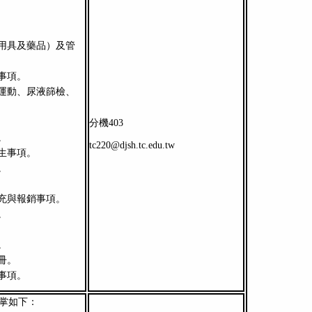
用具及藥品）及管
事項。
運動、尿液篩檢、
分機403
。
tc220@djsh.tc.edu.tw
生事項。
。
充與報銷事項。
。
。
冊。
事項。
職掌如下：