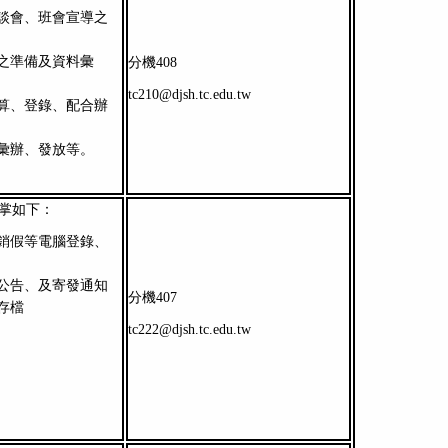
談會、班會宣導之
之準備及資料彙
分機408
tc210@djsh.tc.edu.tw
算、登錄、配合辦
彙辦、發放等。
職掌如下：
銷假等電腦登錄、
公告、及寄發通知
分機407
存檔
tc222@djsh.tc.edu.tw