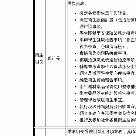
層負責表。
擬定各種衛生章則與計畫。
擬定衛生設備計畫（包括治療
理維護事項。
學生團體平安保險業務之擬辦
舉辦學生健康檢查事項（捐血
視力檢查、心臟病篩檢）。
實施傳染病預防接種事項。
衛生
鄭組長
傷病治療急救或送醫治療事項
組長
輔導並考查學生飲食清潔及衛
調查及辦理學生愛心便當事宜
編造衛生實施報告事項。
衛生器材藥品保管使用整修補
衛生藥品器材統計與報告事項
管理學校環境衛生事宜。
執行垃圾分類與資源回收事宜
調查並建立各班學生突發病名
推行及參加社會各種衛生運動
秉承組長辦理訓育組各項業務，其