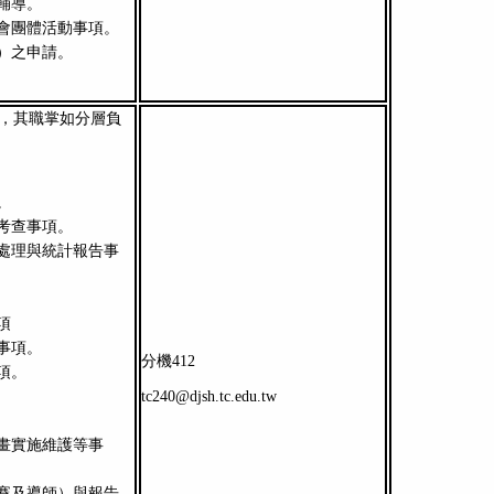
輔導。
會團體活動事項。
）之申請。
，其職掌如分層負
。
考查事項。
處理與統計報告事
項
事項。
分機412
項。
tc240@djsh.tc.edu.tw
畫實施維護等事
賽及導師）與報告