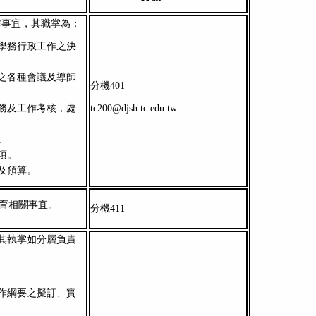
作事宜，其職掌為：
學務行政工作之決
之各種會議及導師
分機401
務及工作考核，處
tc200@djsh.tc.edu.tw
。
項。
及預算。
育相關事宜。
分機411
其執掌如分層負責
作綱要之擬訂、實