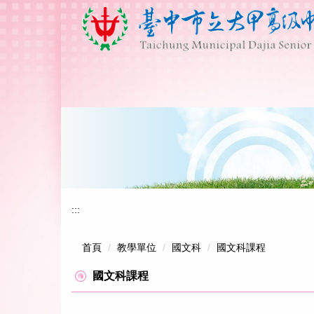
跳
到
主
要
內
容
區
:::
首頁
教學單位
國文科
國文科課程
國文科課程