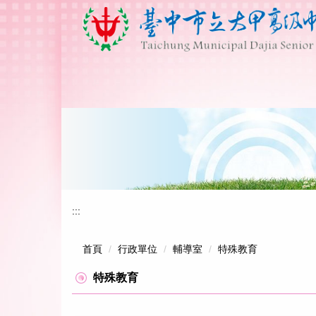
跳
到
主
要
內
容
區
:::
首頁
行政單位
輔導室
特殊教育
特殊教育