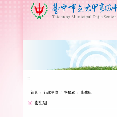
跳
到
主
要
內
容
區
:::
首頁
行政單位
學務處
衛生組
衛生組