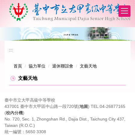
跳
到
主
要
內
容
區
:::
首頁
協力單位
退休聯誼會
文藝天地
文藝天地
臺中市立大甲高級中等學校
437001 臺中市大甲區中山路一段720號(
地圖
) TEL:04-26877165
(
校內分機
)
No. 720, Sec. 1, Zhongshan Rd., Dajia Dist., Taichung City 437,
Taiwan (R.O.C.)
統一編號：5650 3308