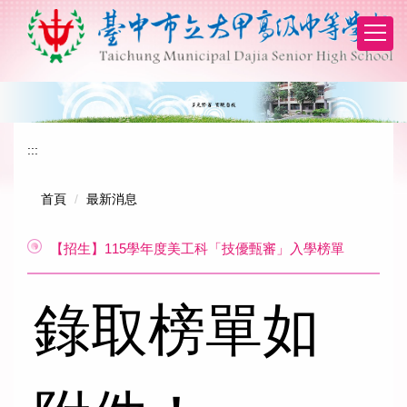
跳
到
主
要
內
容
區
:::
首頁
最新消息
【招生】115學年度美工科「技優甄審」入學榜單
錄取榜單如