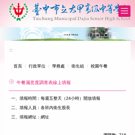
跳
到
主
要
內
容
區
:::
首頁
行政單位
學務處
衛生組
校園午餐
午餐滿意度調查表線上填報
一、填報時間：每週五整天（24小時）開放填報
二、填報人員：各班內衛生股長
三、填報網址：
網址
瀏覽數:
718