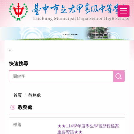
跳
到
主
要
內
容
區
:::
快速搜尋
首頁
教務處
教務處
★★114學年度學生學習歷程檔案
重要資訊★★