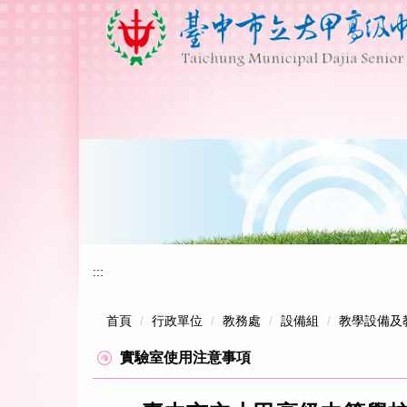
跳
到
主
要
內
容
區
:::
首頁
行政單位
教務處
設備組
教學設備及
實驗室使用注意事項