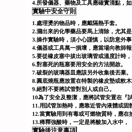
4.所發儀器、藥物及工具應確實清點，
實驗中安全守則
1.
處理燙的物品時，應戴隔熱手套。
2.濺出來的化學藥品要馬上清除，尤其
3.操作實驗時，須小心謹慎，以防意外
4.儀器或工具萬一損壞，應當場向教師
5.要從橡皮塞中拔出玻璃管或溫度計時
6.對塞死的瓶塞要用安全的方法開啟。
7.破裂的玻璃器皿應該另外收集後丟棄。
8.圓底燒瓶應放置在特製的橡皮墊或軟
9.絕對不要將試管對別人或自己。
10為了安全及整潔，應將試管安置在『
11.用試管加熱時，應靠近管內液體或
12.當實驗用到有毒或可燃物質時，應
13.稀釋強酸時，一定是將酸加入水中
實驗後注意事項