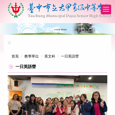
跳
到
主
要
內
容
區
:::
首頁
教學單位
英文科
一日英語營
一日英語營