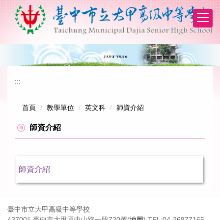
跳
到
主
要
內
容
區
:::
首頁
教學單位
英文科
師資介紹
師資介紹
師資介紹
臺中市立大甲高級中等學校
437001 臺中市大甲區中山路一段720號(
地圖
) TEL:04-26877165