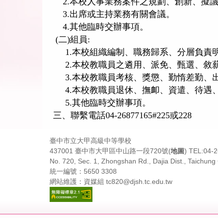
2.本校人事業務案件之規劃、創新、擬
3.出席或主持業務有關會議。
4.其他臨時交辦事項。
(二)組員:
1.本校組織編制、職務歸系、分層負責
2.本校教職員之遴用、派免、甄選、敘
3.本校教職員考核、獎懲、勤惰差勤、
4.本校教職員退休、撫卹、資遣、待遇
5.其他臨時交辦事項。
三、聯繫電話04-26877165#225或228
臺中市立大甲高級中等學校
437001 臺中市大甲區中山路一段720號(
地圖
) TEL:04-
No. 720, Sec. 1, Zhongshan Rd., Dajia Dist., Taichung 
統一編號：5650 3308
網站維護：資媒組 tc820@djsh.tc.edu.tw