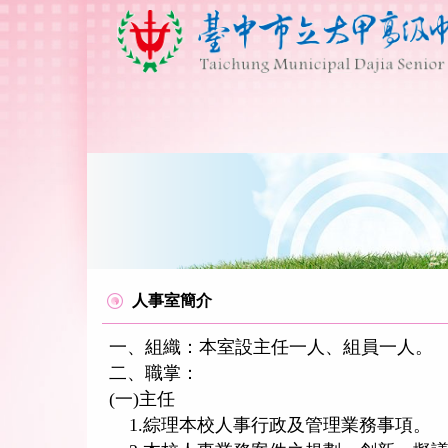
跳
到
主
要
內
容
區
人事室簡介
一、組織：本室設主任一人、組員一人。
二、職掌：
(一)主任
1.綜理本校人事行政及管理業務事項。