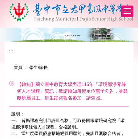
跳
到
主
要
內
容
區
:::
首頁
學生/家長
【轉知】國立臺中教育大學辦理115年「環境部淨零綠
領人才課程」資訊，敬請轉知所屬單位惠予公告，並鼓
勵所屬員工、師生踴躍報名參加，請查照。
說明：
一、 旨揭課程完訓且評量合格，可取得國家環境研究院「環
境部淨零綠領人才課程」合格證明。
二、 當年度學費優惠措施經費用罄前，完訓且測驗合格者，