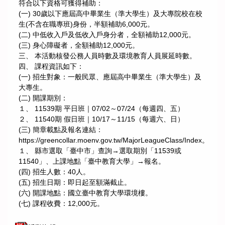
符合以下資格可獲得補助：
(一) 30歲以下應屆高中畢業生（準大學生）及大專院校在校
生(不含在職專班)身份，半額補助6,000元。
(二) 中低收入戶及低收入戶身分者，全額補助12,000元。
(三) 身心障礙者，全額補助12,000元。
三、 本活動核發公務人員時數及環境教育人員展延時數。
四、 課程資訊如下：
(一) 招生對象：一般民眾、應屆高中畢業生（準大學生）及
大專生。
(二) 開課期別：
１、 11539期 平日班｜07/02～07/24（每週四、五）
２、 11540期 假日班｜10/17～11/15（每週六、日）
(三) 簡章載點及報名連結：
https://greencollar.moenv.gov.tw/MajorLeagueClass/Index。
１、 縣市選取「臺中市」查詢→選取期別「11539或
11540」、上課地點「臺中教育大學」→報名。
(四) 招生人數：40人。
(五) 招生日期：即日起至額滿截止。
(六) 開課地點：國立臺中教育大學環境樓。
(七) 課程收費：12,000元。