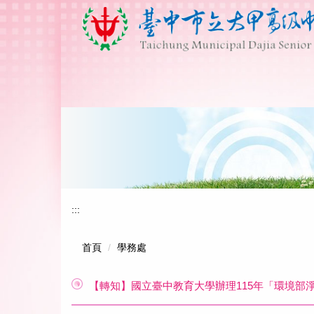
跳
到
主
要
內
容
區
:::
首頁
學務處
【轉知】國立臺中教育大學辦理115年「環境