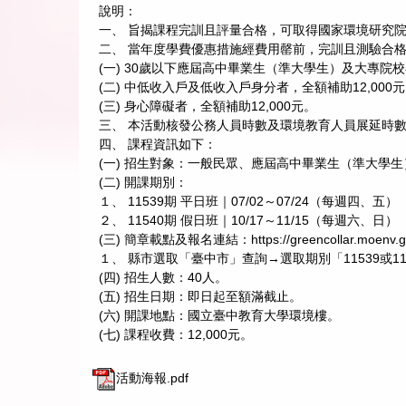
說明：
一、 旨揭課程完訓且評量合格，可取得國家環境研究
二、 當年度學費優惠措施經費用罄前，完訓且測驗合
(一) 30歲以下應屆高中畢業生（準大學生）及大專院校
(二) 中低收入戶及低收入戶身分者，全額補助12,000
(三) 身心障礙者，全額補助12,000元。
三、 本活動核發公務人員時數及環境教育人員展延時
四、 課程資訊如下：
(一) 招生對象：一般民眾、應屆高中畢業生（準大學
(二) 開課期別：
１、 11539期 平日班｜07/02～07/24（每週四、五）
２、 11540期 假日班｜10/17～11/15（每週六、日）
(三) 簡章載點及報名連結：https://greencollar.moenv.gov
１、 縣市選取「臺中市」查詢→選取期別「11539或
(四) 招生人數：40人。
(五) 招生日期：即日起至額滿截止。
(六) 開課地點：國立臺中教育大學環境樓。
(七) 課程收費：12,000元。
活動海報.pdf