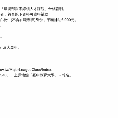
院「環境部淨零綠領人才課程」合格證明。
格者，符合以下資格可獲得補助：
在校生(不含在職專班)身份，半額補助6,000元。
元。
數。
生）及大專生。
.tw/MajorLeagueClass/Index。
11540」、上課地點「臺中教育大學」→報名。