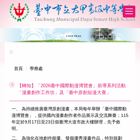
跳
到
主
要
內
容
區
:::
首頁
學務處
【轉知】「2026臺中國際動漫博覽會」前導系列活動
「漫畫創作工作坊」及「臺中原創短漫大賽」
一、 為持續推廣臺灣原創漫畫，本局每年舉辦「臺中國際動
漫博覽會」，提供國內漫畫創作者作品展示及交流舞臺；115
年定於9月17日至23日假臺灣大道市政大樓辦理，先予敘
明。
二、 為強化在地創作能量、發掘優秀漫畫作品，特別規劃