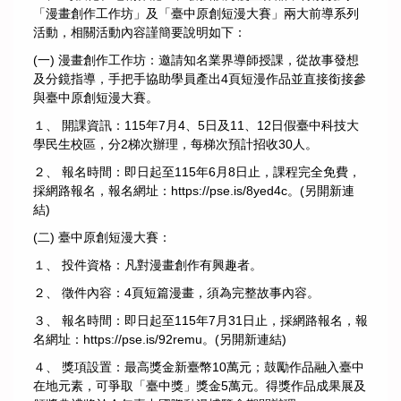
「漫畫創作工作坊」及「臺中原創短漫大賽」兩大前導系列
活動，相關活動內容謹簡要說明如下：
(一) 漫畫創作工作坊：邀請知名業界導師授課，從故事發想
及分鏡指導，手把手協助學員產出4頁短漫作品並直接銜接參
與臺中原創短漫大賽。
１、 開課資訊：115年7月4、5日及11、12日假臺中科技大
學民生校區，分2梯次辦理，每梯次預計招收30人。
２、 報名時間：即日起至115年6月8日止，課程完全免費，
採網路報名，報名網址：
https://pse.is/8yed4c
。(另開新連
結)
(二) 臺中原創短漫大賽：
１、 投件資格：凡對漫畫創作有興趣者。
２、 徵件內容：4頁短篇漫畫，須為完整故事內容。
３、 報名時間：即日起至115年7月31日止，採網路報名，報
名網址：
https://pse.is/92remu
。(另開新連結)
４、 獎項設置：最高獎金新臺幣10萬元；鼓勵作品融入臺中
在地元素，可爭取「臺中獎」獎金5萬元。得獎作品成果展及