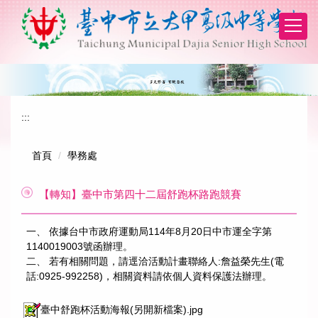
跳
到
主
要
內
容
區
:::
首頁
學務處
【轉知】臺中市第四十二屆舒跑杯路跑競賽
一、 依據台中市政府運動局114年8月20日中市運全字第
1140019003號函辦理。
二、 若有相關問題，請逕洽活動計畫聯絡人:詹益榮先生(電
話:0925-992258)，相關資料請依個人資料保護法辦理。
臺中舒跑杯活動海報(另開新檔案).jpg