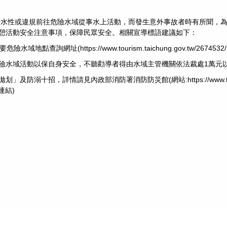
諳水性或違規前往危險水域從事水上活動，而發生意外事故者時有所聞，
憩活動安全注意事項，保障民眾安全。相關宣導標語建議如下：
主要危險水域地點查詢網址(
https://www.tourism.taichung.gov.tw/2674532/
危險水域活動以保自身安全，不聽勸導者得由水域主管機關依法裁處1萬元
伸拋划」及防溺十招，詳情請見內政部消防署消防防災館(網站:
https://www.
連結)