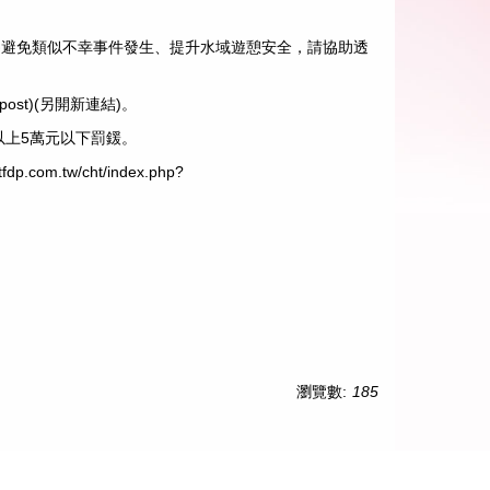
為避免類似不幸事件發生、提升水域遊憩安全，請協助透
post
)(另開新連結)。
以上5萬元以下罰鍰。
tfdp.com.tw/cht/index.php?
瀏覽數:
185