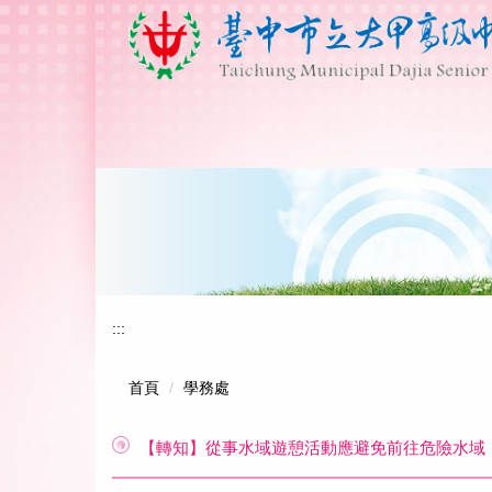
跳
到
主
要
內
容
區
:::
首頁
學務處
【轉知】從事水域遊憩活動應避免前往危險水域