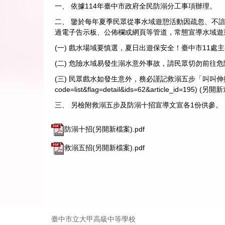
一、 依據114年臺中市政府全民防溺分工事項辦理。
二、 鑒於每年夏季民眾從事水域遊憩活動因疏忽、不
過電子告示板、公佈欄或網頁等管道，常態宣導水域遊
(一) 戲水場域要慎選，夏日出遊保安全！臺中市11處
(二) 危險水域易發生溺水意外事故，請民眾切勿前往
(三) 民眾戲水如發生意外，務必謹記救溺五步「叫叫
code=list&flag=detail&ids=62&article_id=195
) (另開新
三、 另檢附救溺五步及防溺十招宣導文宣各1份供參。
防溺十招(另開新檔案).pdf
救溺五招(另開新檔案).pdf
臺中市立大甲高級中等學校