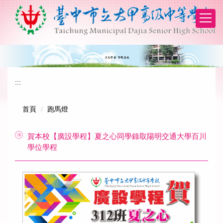
跳
到
主
要
內
容
區
:::
首頁
跑馬燈
賀本校【廣設學程】夏之心同學錄取陽明交通大學百川
學位學程