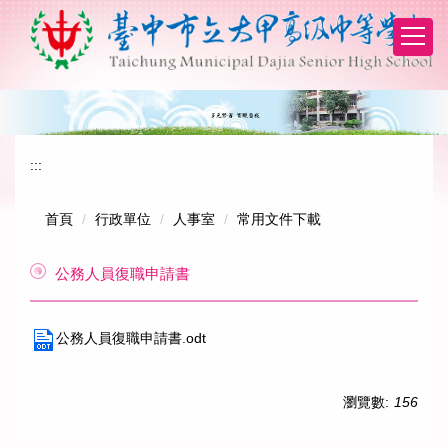
跳
到
主
要
內
容
區
:::
首頁
行政單位
人事室
常用文件下載
公務人員復職申請書
公務人員復職申請書.odt
瀏覽數:
156