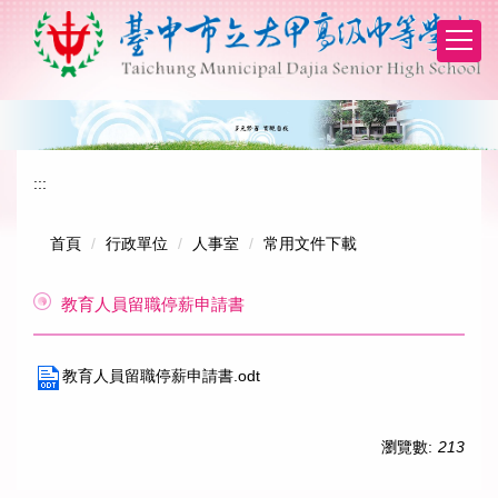
跳
到
主
要
內
容
區
:::
首頁
行政單位
人事室
常用文件下載
教育人員留職停薪申請書
教育人員留職停薪申請書.odt
瀏覽數:
213