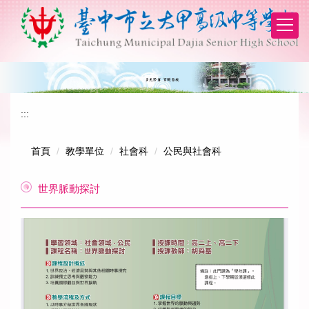
跳
到
主
要
內
容
區
:::
首頁
教學單位
社會科
公民與社會科
世界脈動探討