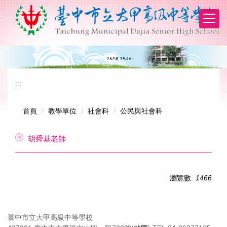
跳
到
主
要
內
容
區
:::
首頁
教學單位
社會科
公民與社會科
胡舜基老師
瀏覽數:
1466
臺中市立大甲高級中等學校