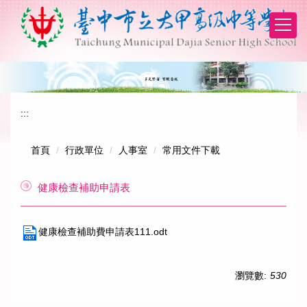
跳
到
主
要
內
容
區
:::
首頁
行政單位
人事室
常用文件下載
健康檢查補助申請表
健康檢查補助費申請表111.odt
瀏覽數:
530