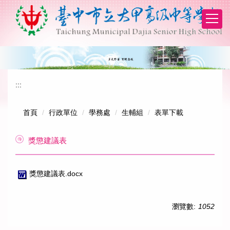
跳
到
主
要
內
容
區
:::
首頁
行政單位
學務處
生輔組
表單下載
獎懲建議表
獎懲建議表.docx
瀏覽數:
1052