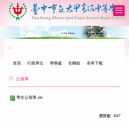
跳
到
主
要
內
容
區
:::
首頁
行政單位
學務處
生輔組
表單下載
公假單
學生公假單.xls
瀏覽數:
847